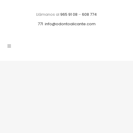
Llámanos al
965 91 08
–
608 774
771
info@odontoalicante.com